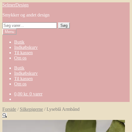
Spring
Spring
SelmerDesign
til
til
Smykker og andet design
navigation
indhold
Søg
Søg
efter:
Menu
Butik
Indkøbskurv
Til kassen
Om os
Butik
Indkøbskurv
Til kassen
Om os
0,00
kr.
0 varer
Forside
/
Silkepigerne
/
Lyseblå Armbånd
🔍