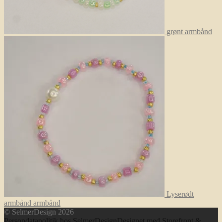
grønt armbånd
Lyserødt
armbånd armbånd
© SelmerDesign 2026
Persondatapolitik hos SelmerDesign
Designet med Storefront &