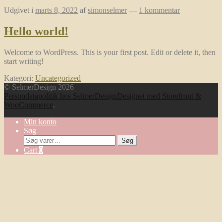
Udgivet i
marts 8, 2022
af
simonselmer
—
1 kommentar
Hello world!
Welcome to WordPress. This is your first post. Edit or delete it, then
start writing!
Kategori:
Uncategorized
© SelmerDesign 2026
Persondatapolitik hos SelmerDesign
Designet med Storefront &
WooCommerce
.
Min konto
Søg
Søg
Søg
efter:
Cart
0